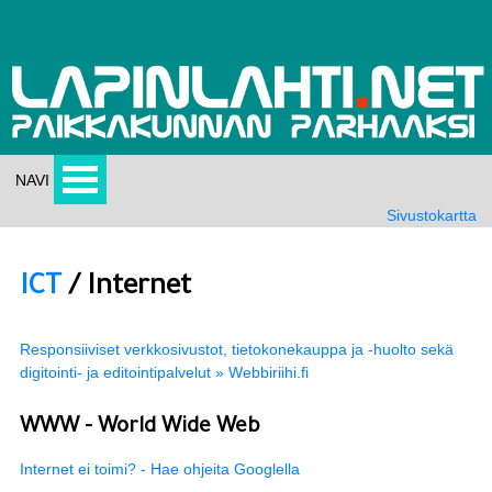
NAVI
Sivustokartta
ICT
/ Internet
Responsiiviset verkkosivustot, tietokonekauppa ja -huolto sekä
digitointi- ja editointipalvelut » Webbiriihi.fi
WWW - World Wide Web
Internet ei toimi? - Hae ohjeita Googlella