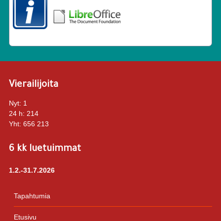
Vierailijoita
Nyt:
1
24 h:
214
Yht:
656 213
6 kk luetuimmat
1.2.-31.7.2026
Tapahtumia
Etusivu