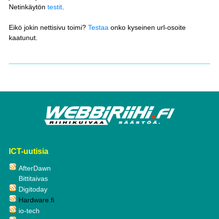
Netinkäytön
testit
.
Eikö jokin nettisivu toimi?
Testaa
onko kyseinen url-osoite
kaatunut.
ICT-uutisia
AfterDawn
Bittitaivas
Digitoday
Hardware.fi
io-tech