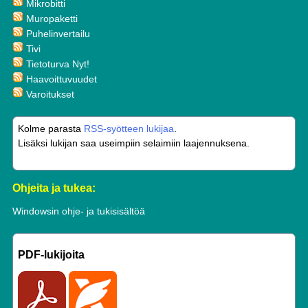
Mikrobitti
Muropaketti
Puhelinvertailu
Tivi
Tietoturva Nyt!
Haavoittuvuudet
Varoitukset
Kolme parasta
RSS-syötteen lukijaa
.
Lisäksi lukijan saa useimpiin selaimiin laajennuksena.
Ohjeita ja tukea:
Windowsin ohje- ja tukisisältöä
PDF-lukijoita