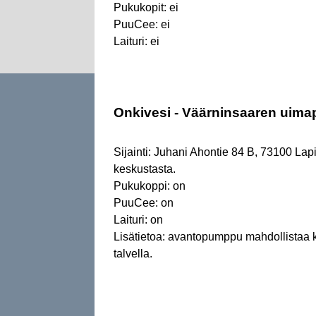
Pukukopit: ei
PuuCee: ei
Laituri: ei
Onkivesi - Väärninsaaren uima
Sijainti: Juhani Ahontie 84 B, 73100 Lapi
keskustasta.
Pukukoppi: on
PuuCee: on
Laituri: on
Lisätietoa: avantopumppu mahdollistaa
talvella.