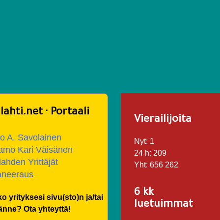
lahti.net · Portaali
Vierailijoita
 A. Savolainen
Nyt:
1
amo Kari Väisänen
24 h:
209
lahden Yrittäjät
Yht:
656 262
aneeraus
6 kk
o yrityksesi sivu(sto)n ja/tai
luetuimmat
tänne? Ota yhteyttä!