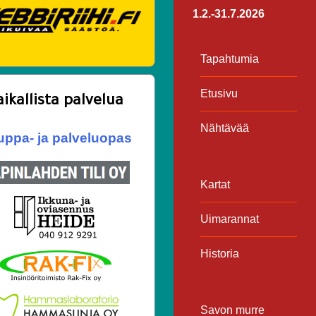
1.2.-31.7.2026
Tapahtumia
Etusivu
aikallista palvelua
Nähtävää
ppa- ja palveluopas
Kartat
Uimarannat
Historia
Savon murre