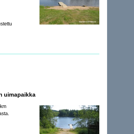
stettu
en uimapaikka
 km
asta.