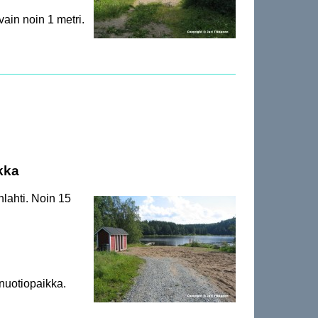
vain noin 1 metri.
kka
nlahti. Noin 15
 nuotiopaikka.