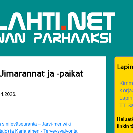
Lapin
Uimarannat ja -paikat
Kimmo
Korja
.4.2026.
Lapin
TT S
Haluatk
 sinileväseuranta – Järvi-meriwiki
linkin 
talo) ja Karjalainen - Terveysvalvonta