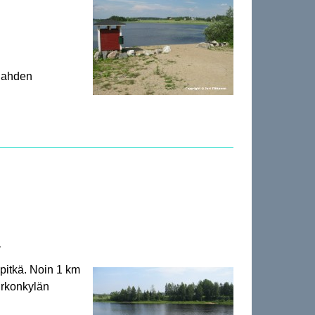
nlahden
a
pitkä. Noin 1 km
irkonkylän