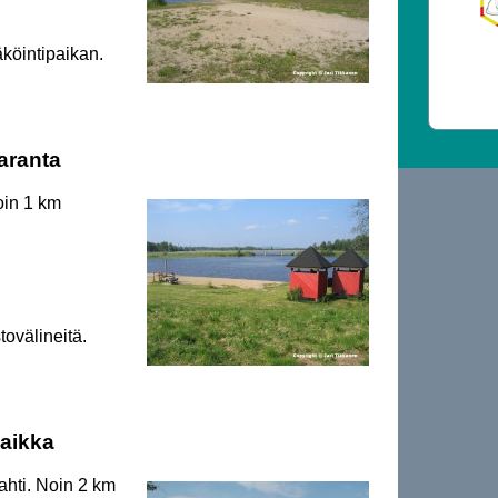
äköintipaikan.
aranta
Noin 1 km
tovälineitä.
aikka
ahti. Noin 2 km