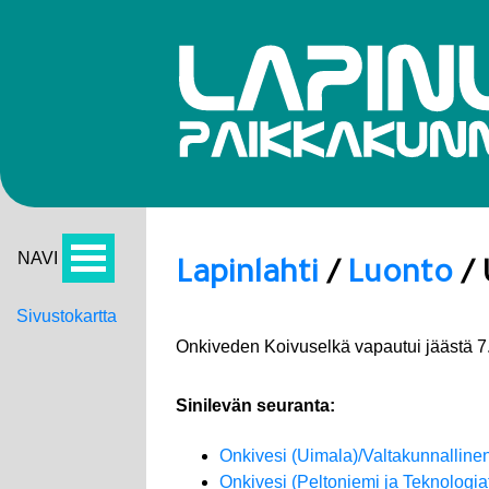
NAVI
Lapinlahti
/
Luonto
/ 
Sivustokartta
Onkiveden Koivuselkä vapautui jäästä 7
Sinilevän seuranta:
Onkivesi (Uimala)/Valtakunnallinen
Onkivesi (Peltoniemi ja Teknologia