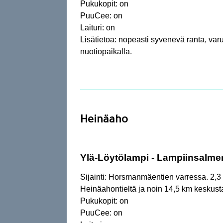
Pukukopit: on
PuuCee: on
Laituri: on
Lisätietoa: nopeasti syvenevä ranta, varu
nuotiopaikalla.
Heinäaho
Ylä-Löytölampi - Lampiinsalm
Sijainti: Horsmanmäentien varressa. 2,3
Heinäahontieltä ja noin 14,5 km keskust
Pukukopit: on
PuuCee: on