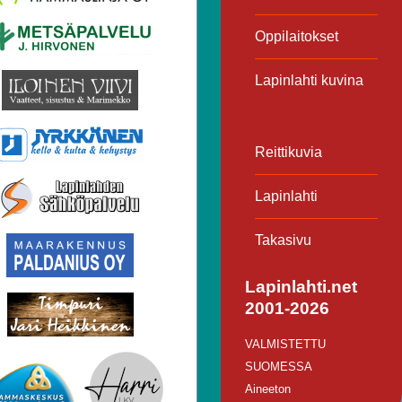
Oppilaitokset
Lapinlahti kuvina
Reittikuvia
Lapinlahti
Takasivu
Lapinlahti.net
2001-2026
VALMISTETTU
SUOMESSA
Aineeton