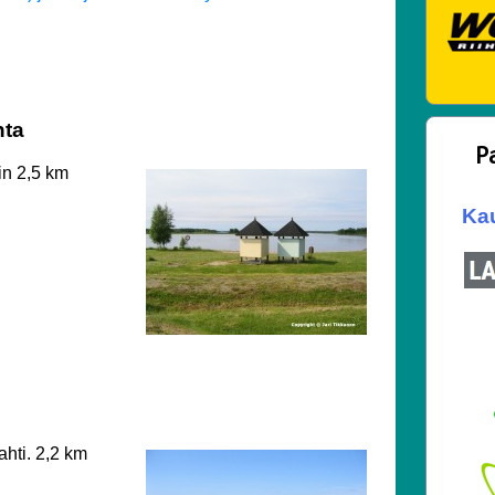
nta
P
oin 2,5 km
Kau
ahti. 2,2 km