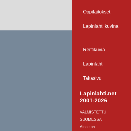
Oppilaitokset
Lapinlahti kuvina
Reittikuvia
Lapinlahti
Takasivu
Lapinlahti.net
2001-2026
VALMISTETTU
SUOMESSA
Aineeton