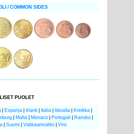
LI / COMMON SIDES
LISET PUOLET
a
|
Espanja
|
Irlanti
|
Italia
|
Itävalta
|
Kreikka
|
mburg
|
Malta
|
Monaco
|
Portugali
|
Ranska
|
ia
|
Suomi
|
Vatikaanivaltio
|
Viro