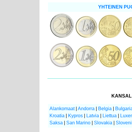
YHTEINEN PUO
KANSAL
Alankomaat
|
Andorra
|
Belgia
|
Bulgari
Kroatia
|
Kypros
|
Latvia
|
Liettua
|
Luxe
Saksa
|
San Marino
|
Slovakia
|
Sloven