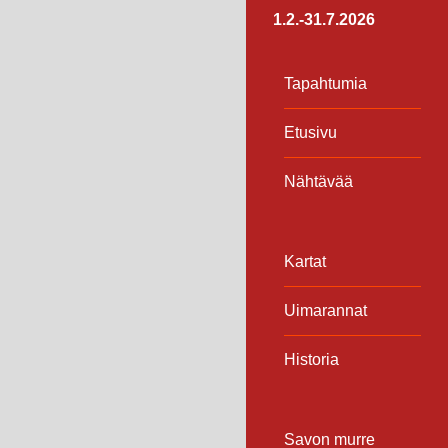
1.2.-31.7.2026
Tapahtumia
Etusivu
Nähtävää
Kartat
Uimarannat
Historia
Savon murre