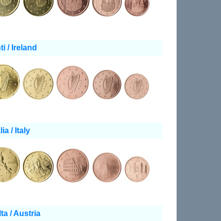
nti / Ireland
lia / Italy
lta / Austria