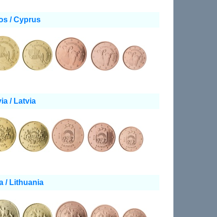
os / Cyprus
ia / Latvia
a / Lithuania