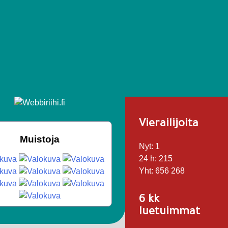
Vierailijoita
Muistoja
Nyt:
1
24 h:
215
Yht:
656 268
6 kk
luetuimmat