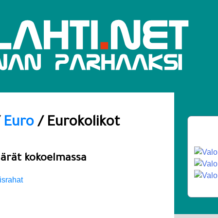
/
Euro
/ Eurokolikot
äärät kokoelmassa
israhat