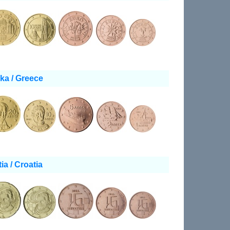
ka / Greece
ia / Croatia