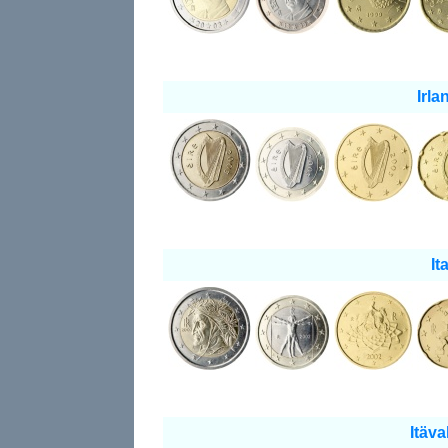
Irla
Ita
Itäva