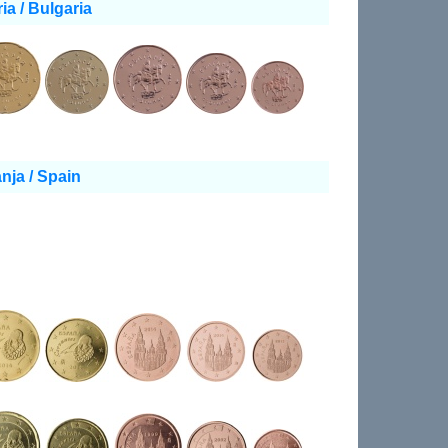
ia / Bulgaria
nja / Spain