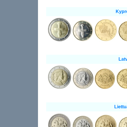
Kypr
Latv
Liettu