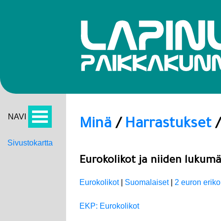
NAVI
Minä
/
Harrastukset
Sivustokartta
Eurokolikot ja niiden lukum
Eurokolikot
|
Suomalaiset
|
2 euron eriko
EKP: Eurokolikot