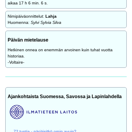
aikaa 17 h 6 min. 6 s.
Nimipäiväonnittelut:
Lahja
Huomenna:
Sylvi Sylvia Silva
Päivän mietelause
Hetkinen onnea on enemmän arvoinen kuin tuhat vuotta
historiaa.
-Voltaire-
Ajankohtaista Suomessa, Savossa ja Lapinlahdella
72 tuntia - pärjäisitkö omin avuin?