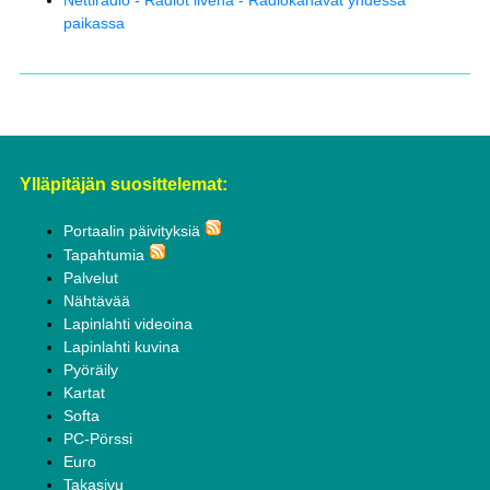
Nettiradio - Radiot livenä - Radiokanavat yhdessä
paikassa
Ylläpitäjän suosittelemat:
Portaalin päivityksiä
Tapahtumia
Palvelut
Nähtävää
Lapinlahti videoina
Lapinlahti kuvina
Pyöräily
Kartat
Softa
PC-Pörssi
Euro
Takasivu