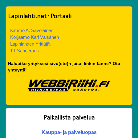
Lapinlahti.net · Portaali
Kimmo A. Savolainen
Korjaamo Kari Väisänen
Lapinlahden Yrittäjät
TT Saneeraus
Haluatko yrityksesi sivu(sto)n ja/tai linkin tänne? Ota
yhteyttä!
Paikallista palvelua
Kauppa- ja palveluopas