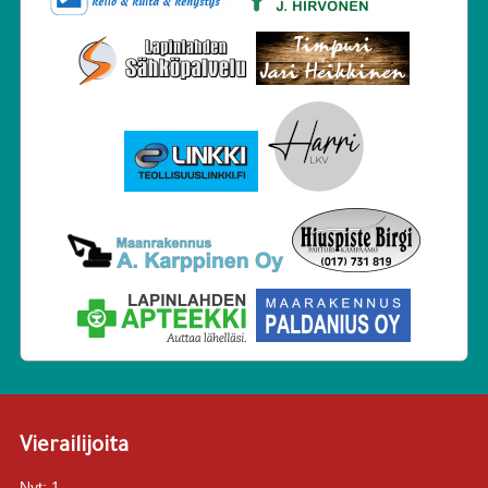
Vierailijoita
Nyt:
1