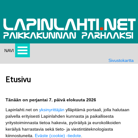
NAVI
Sivustokartta
Etusivu
Tänään on perjantai 7. päivä elokuuta 2026
Lapinlahti.net on
yksinyrittäjän
ylläpitämä portaali, jolla halutaan
palvella erityisesti Lapinlahden kunnasta ja paikallisesta
yritystoiminnasta tietoa hakevia, pyöräilyä ja eurokolikoiden
keräilyä harrastavia sekä tieto- ja viestintäteknologiasta
kiinnostuneita.
Eväste (cookie) -tiedote
.