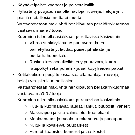
Käyttökelpoiset vaatteet ja poistotekstiilit
Kyllästetty puujäte: saa olla nauloja, ruuveja, heloja ym.
pieniä metalliosia, mutta ei muuta.
Vastaanotetaan max. yhtä henkilöauton peräkärrykuormaa
vastaava määrä / tuoja.
Kuormien tulee olla asiakkaan purettavissa käsivoimin.
Vihreä suolakyllästetty puutavara, kuten
painekyllästetyt laudat, puiset pihalaatat ja
puutarhahuonekalut
Ruskea kreosoottikyllästetty puutavara, kuten
ratapölkyt sekä puhelin- ja sähköpylväiden pätkät
Kotitalouksien puujäte jossa saa olla nauloja, ruuveja,
heloja ym. pieniä metalliosioa.
Vastaanotetaan max. yhtä henkilöauton peräkärrykuormaa
vastaava määrä / tuoja.
Kuormien tulee olla asiakkaan purettavissa käsivoimin.
Puu- ja kuormalavat, laudat, lankut, puupöllit, vanerit
Massiivipuu ja siitä valmistetut huonekalut
Maalaamaton ja maalattu rakennus- ja purkupuu
Kuitu- ja kovalevyt, puuparketit
Puretut kaapistot, komerot ja laatikostot