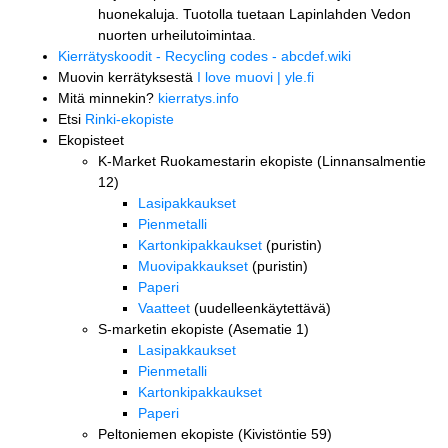
huonekaluja. Tuotolla tuetaan Lapinlahden Vedon
nuorten urheilutoimintaa.
Kierrätyskoodit - Recycling codes - abcdef.wiki
Muovin kerrätyksestä
I love muovi | yle.fi
Mitä minnekin?
kierratys.info
Etsi
Rinki-ekopiste
Ekopisteet
K-Market Ruokamestarin ekopiste (Linnansalmentie
12)
Lasipakkaukset
Pienmetalli
Kartonkipakkaukset
(puristin)
Muovipakkaukset
(puristin)
Paperi
Vaatteet
(uudelleenkäytettävä)
S-marketin ekopiste (Asematie 1)
Lasipakkaukset
Pienmetalli
Kartonkipakkaukset
Paperi
Peltoniemen ekopiste (Kivistöntie 59)