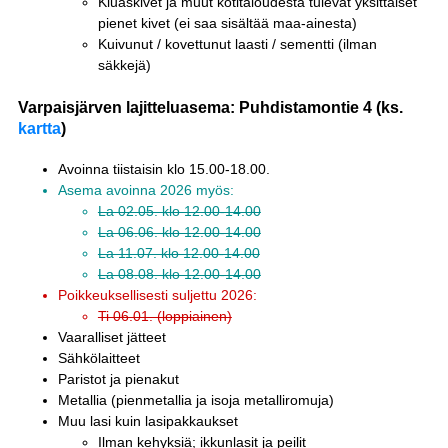
Kiuaskivet ja muut kotitaloudesta tulevat yksittäiset
pienet kivet (ei saa sisältää maa-ainesta)
Kuivunut / kovettunut laasti / sementti (ilman
säkkejä)
Varpaisjärven lajitteluasema: Puhdistamontie 4 (ks.
kartta
)
Avoinna tiistaisin klo 15.00-18.00.
Asema avoinna 2026 myös:
La 02.05. klo 12.00-14.00
La 06.06. klo 12.00-14.00
La 11.07. klo 12.00-14.00
La 08.08. klo 12.00-14.00
Poikkeuksellisesti suljettu 2026:
Ti 06.01. (loppiainen)
Vaaralliset jätteet
Sähkölaitteet
Paristot ja pienakut
Metallia (pienmetallia ja isoja metalliromuja)
Muu lasi kuin lasipakkaukset
Ilman kehyksiä; ikkunlasit ja peilit