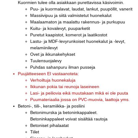
Kuormien tulee olla asiakkaan purettavissa käsivoimin.
Puu- ja kuormalavat, laudat, lankut, puupöllit, vanerit
Massiivipuu ja siitä valmistetut huonekalut
Maalaamaton ja maalattu rakennus- ja purkupuu
Kuitu- ja kovalevyt, puuparketit
Puretut kaapistot, komerot ja laatikostot
Lastu- ja MDF-levyrunkoiset huonekalut ja -levyt,
melamiinilevyt
Ovet ja ikkunakehykset
Tuulensuojalevy
Puhdas sahanpuru ilman pusseja
Puujätteeseen EI vastaanoteta:
Verhoiltuja huonekaluja
Ikkunan pokia tai reunoja laseineen
Lasi- ja peiliovia eikä muutakaan mikä ei ole puuta
Puumateriaalia jossa on PVC-muovia, laattoja yms.
Betoni-, tiili-, keramiikka- ja posliini
Betonimurska ja betoninkappaleet.
Betoninkappaleet voivat sisältää rautoja
Betoniset pihalaatat
Tiilet