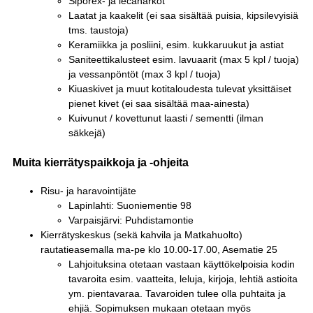
Siporex- ja lecaharkot
Laatat ja kaakelit (ei saa sisältää puisia, kipsilevyisiä
tms. taustoja)
Keramiikka ja posliini, esim. kukkaruukut ja astiat
Saniteettikalusteet esim. lavuaarit (max 5 kpl / tuoja)
ja vessanpöntöt (max 3 kpl / tuoja)
Kiuaskivet ja muut kotitaloudesta tulevat yksittäiset
pienet kivet (ei saa sisältää maa-ainesta)
Kuivunut / kovettunut laasti / sementti (ilman
säkkejä)
Muita kierrätyspaikkoja ja -ohjeita
Risu- ja haravointijäte
Lapinlahti: Suoniementie 98
Varpaisjärvi: Puhdistamontie
Kierrätyskeskus (sekä kahvila ja Matkahuolto)
rautatieasemalla ma-pe klo 10.00-17.00, Asematie 25
Lahjoituksina otetaan vastaan käyttökelpoisia kodin
tavaroita esim. vaatteita, leluja, kirjoja, lehtiä astioita
ym. pientavaraa. Tavaroiden tulee olla puhtaita ja
ehjiä. Sopimuksen mukaan otetaan myös