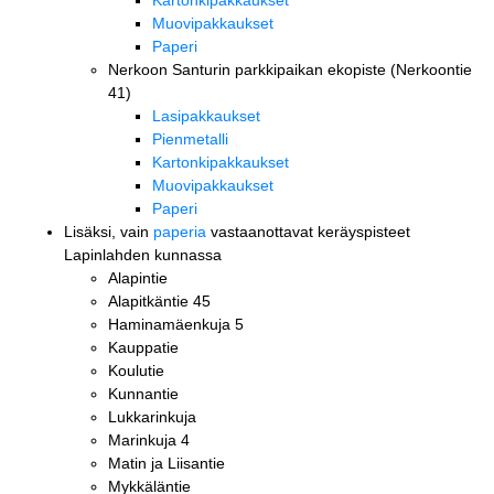
Kartonkipakkaukset
Muovipakkaukset
Paperi
Nerkoon Santurin parkkipaikan ekopiste (Nerkoontie
41)
Lasipakkaukset
Pienmetalli
Kartonkipakkaukset
Muovipakkaukset
Paperi
Lisäksi, vain
paperia
vastaanottavat keräyspisteet
Lapinlahden kunnassa
Alapintie
Alapitkäntie 45
Haminamäenkuja 5
Kauppatie
Koulutie
Kunnantie
Lukkarinkuja
Marinkuja 4
Matin ja Liisantie
Mykkäläntie