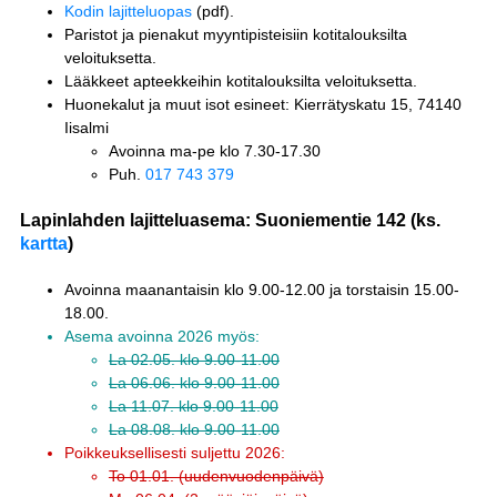
Kodin lajitteluopas
(pdf).
Paristot ja pienakut myyntipisteisiin kotitalouksilta
veloituksetta.
Lääkkeet apteekkeihin kotitalouksilta veloituksetta.
Huonekalut ja muut isot esineet: Kierrätyskatu 15, 74140
Iisalmi
Avoinna ma-pe klo 7.30-17.30
Puh.
017 743 379
Lapinlahden lajitteluasema: Suoniementie 142 (ks.
kartta
)
Avoinna maanantaisin klo 9.00-12.00 ja torstaisin 15.00-
18.00.
Asema avoinna 2026 myös:
La 02.05. klo 9.00-11.00
La 06.06. klo 9.00-11.00
La 11.07. klo 9.00-11.00
La 08.08. klo 9.00-11.00
Poikkeuksellisesti suljettu 2026:
To 01.01. (uudenvuodenpäivä)