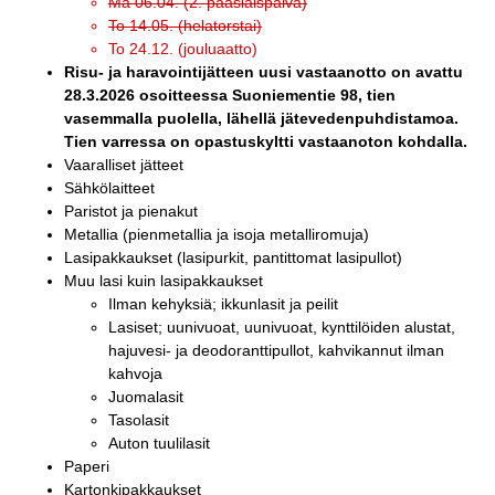
Ma 06.04. (2. pääsiäispäivä)
To 14.05. (helatorstai)
To 24.12. (jouluaatto)
Risu- ja haravointijätteen uusi vastaanotto on avattu
28.3.2026 osoitteessa Suoniementie 98, tien
vasemmalla puolella, lähellä jätevedenpuhdistamoa.
Tien varressa on opastuskyltti vastaanoton kohdalla.
Vaaralliset jätteet
Sähkölaitteet
Paristot ja pienakut
Metallia (pienmetallia ja isoja metalliromuja)
Lasipakkaukset (lasipurkit, pantittomat lasipullot)
Muu lasi kuin lasipakkaukset
Ilman kehyksiä; ikkunlasit ja peilit
Lasiset; uunivuoat, uunivuoat, kynttilöiden alustat,
hajuvesi- ja deodoranttipullot, kahvikannut ilman
kahvoja
Juomalasit
Tasolasit
Auton tuulilasit
Paperi
Kartonkipakkaukset