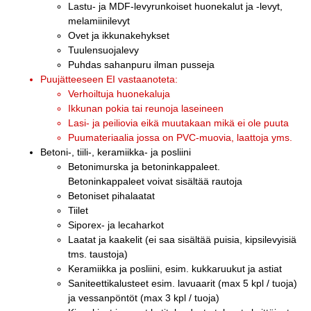
Lastu- ja MDF-levyrunkoiset huonekalut ja -levyt,
melamiinilevyt
Ovet ja ikkunakehykset
Tuulensuojalevy
Puhdas sahanpuru ilman pusseja
Puujätteeseen EI vastaanoteta:
Verhoiltuja huonekaluja
Ikkunan pokia tai reunoja laseineen
Lasi- ja peiliovia eikä muutakaan mikä ei ole puuta
Puumateriaalia jossa on PVC-muovia, laattoja yms.
Betoni-, tiili-, keramiikka- ja posliini
Betonimurska ja betoninkappaleet.
Betoninkappaleet voivat sisältää rautoja
Betoniset pihalaatat
Tiilet
Siporex- ja lecaharkot
Laatat ja kaakelit (ei saa sisältää puisia, kipsilevyisiä
tms. taustoja)
Keramiikka ja posliini, esim. kukkaruukut ja astiat
Saniteettikalusteet esim. lavuaarit (max 5 kpl / tuoja)
ja vessanpöntöt (max 3 kpl / tuoja)