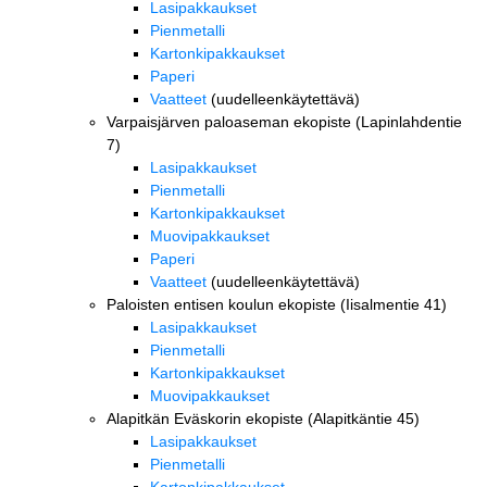
Lasipakkaukset
Pienmetalli
Kartonkipakkaukset
Paperi
Vaatteet
(uudelleenkäytettävä)
Varpaisjärven paloaseman ekopiste (Lapinlahdentie
7)
Lasipakkaukset
Pienmetalli
Kartonkipakkaukset
Muovipakkaukset
Paperi
Vaatteet
(uudelleenkäytettävä)
Paloisten entisen koulun ekopiste (Iisalmentie 41)
Lasipakkaukset
Pienmetalli
Kartonkipakkaukset
Muovipakkaukset
Alapitkän Eväskorin ekopiste (Alapitkäntie 45)
Lasipakkaukset
Pienmetalli