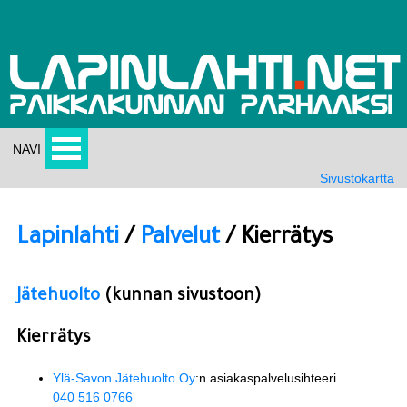
NAVI
Sivustokartta
Lapinlahti
/
Palvelut
/ Kierrätys
Jätehuolto
(kunnan sivustoon)
Kierrätys
Ylä-Savon Jätehuolto Oy
:n asiakaspalvelusihteeri
040 516 0766