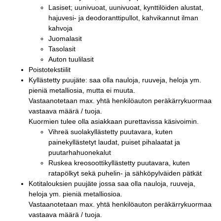
Lasiset; uunivuoat, uunivuoat, kynttilöiden alustat,
hajuvesi- ja deodoranttipullot, kahvikannut ilman
kahvoja
Juomalasit
Tasolasit
Auton tuulilasit
Poistotekstiilit
Kyllästetty puujäte: saa olla nauloja, ruuveja, heloja ym.
pieniä metalliosia, mutta ei muuta.
Vastaanotetaan max. yhtä henkilöauton peräkärrykuormaa
vastaava määrä / tuoja.
Kuormien tulee olla asiakkaan purettavissa käsivoimin.
Vihreä suolakyllästetty puutavara, kuten
painekyllästetyt laudat, puiset pihalaatat ja
puutarhahuonekalut
Ruskea kreosoottikyllästetty puutavara, kuten
ratapölkyt sekä puhelin- ja sähköpylväiden pätkät
Kotitalouksien puujäte jossa saa olla nauloja, ruuveja,
heloja ym. pieniä metalliosioa.
Vastaanotetaan max. yhtä henkilöauton peräkärrykuormaa
vastaava määrä / tuoja.