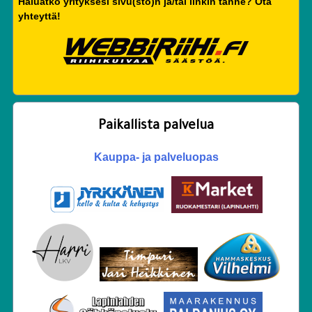
Haluatko yrityksesi sivu(sto)n ja/tai linkin tänne? Ota
yhteyttä!
Paikallista palvelua
Kauppa- ja palveluopas