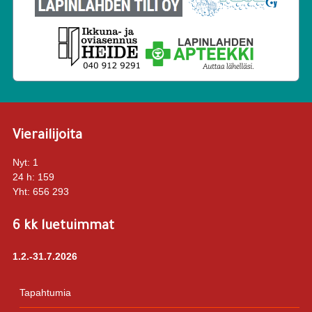
Vierailijoita
Nyt:
1
24 h:
159
Yht:
656 293
6 kk luetuimmat
1.2.-31.7.2026
Tapahtumia